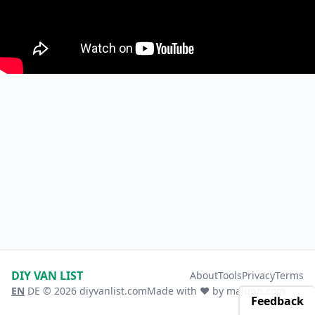
DIY VAN LIST
About
Tools
Privacy
Terms
EN
DE
© 2026 diyvanlist.com
Made with ❤️ by
malupp.com
Feedback