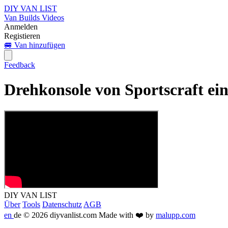
DIY VAN LIST
Van Builds
Videos
Anmelden
Registieren
🚐 Van hinzufügen
Feedback
Drehkonsole von Sportscraft ei
DIY VAN LIST
Über
Tools
Datenschutz
AGB
en
de
© 2026 diyvanlist.com
Made with ❤️ by
malupp.com